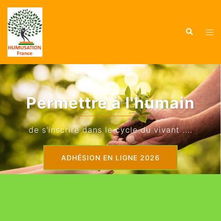
Aller
au
Recherche
contenu
Ouvr
le
men
Permettre à l'humain
de s'inscrire dans le cycle du vivant ....
ADHÉSION EN LIGNE 2026