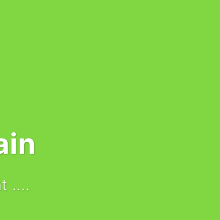
ain
 ....