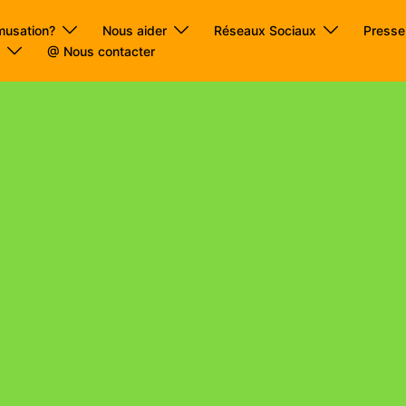
musation?
Nous aider
Réseaux Sociaux
Presse
s
@ Nous contacter