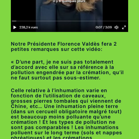
Notre Présidente Florence Valdès fera 2
petites remarques sur cette vidéo:
« D’une part, je ne suis pas totalement
d’accord avec elle sur sa référence à la
pollution engendrée par la crémation, qu’il
ne faut surtout pas sous-estimer.
Celle relative à l’inhumation varie en
fonction de l’utilisation de caveaux,
grosses pierres tombales qui viennent de
Chine, etc… Une inhumation pleine terre
(dans un cercueil obligatoire malgré tout)
est beaucoup moins polluante qu’une
crémation ! Et les types de pollution ne
sont pas comparables ! Les inhumations
polluent sur le long terme (sols et nappes
phréatiques) et les crémations